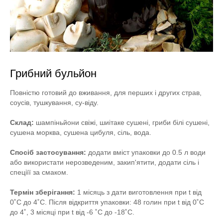
Грибний бульйон
Повністю готовий до вживання, для перших і других страв,
соусів, тушкування, су-віду.
Склад:
шампіньйони свіжі, шиітаке сушені, гриби білі сушені,
сушена морква, сушена цибуля, сіль, вода.
Спосіб застосування:
додати вміст упаковки до 0.5 л води
або використати нерозведеним, закип'ятити, додати сіль і
спеціїї за смаком.
Термін зберігання:
1 місяць з дати виготовлення при t від
0˚C до 4˚C. Після відкриття упаковки: 48 голин при t від 0˚C
до 4˚, 3 місяці при t від -6 ˚C до -18˚C.