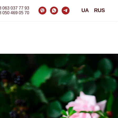
8 0
63 037 77 93
UA
RUS
8 050 469 05 70