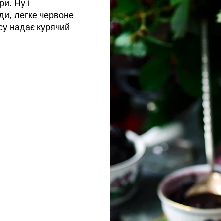
ри. Ну і
ди, легке червоне
усу надає курячий