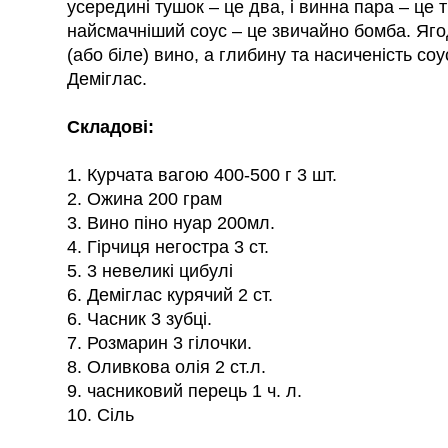
усередині тушок – це два, і винна пара – це т
найсмачніший соус – це звичайно бомба. Яго
(або біле) вино, а глибину та насиченість со
Деміглас.
Складові:
1. Курчата вагою 400-500 г 3 шт.
2. Ожина 200 грам
3. Вино піно нуар 200мл.
4. Гірчиця негостра 3 ст.
5. 3 невеликі цибулі
6. Деміглас курячий 2 ст.
6. Часник 3 зубці.
7. Розмарин 3 гілочки.
8. Оливкова олія 2 ст.л.
9. часниковий перець 1 ч. л.
10. Сіль