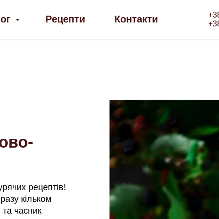
+3
лог
Рецепти
Контакти
+3
ово-
урячих рецептів!
разу кільком
 та часник