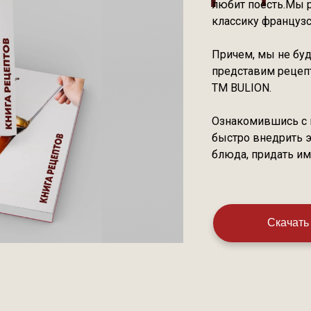
любит поесть.Мы 
классику французс
Причем, мы не буд
представим рецеп
ТМ BULION.
Ознакомившись с 
быстро внедрить 
блюда, придать им
Скачать