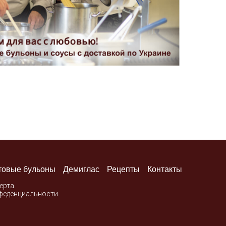
товые бульоны
Демиглас
Рецепты
Контакты
ерта
феденциальности