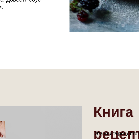
м.
Книга
рецеп
Эта книга рецептов