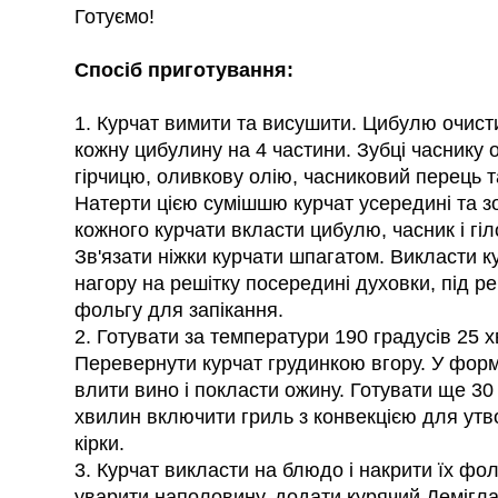
Готуємо!
Спосіб приготування:
1. Курчат вимити та висушити. Цибулю очисти
кожну цибулину на 4 частини. Зубці часнику 
гірчицю, оливкову олію, часниковий перець та
Натерти цією сумішшю курчат усередині та зо
кожного курчати вкласти цибулю, часник і гі
Зв'язати ніжки курчати шпагатом. Викласти 
нагору на решітку посередині духовки, під ре
фольгу для запікання.
2. Готувати за температури 190 градусів 25 
Перевернути курчат грудинкою вгору. У форм
влити вино і покласти ожину. Готувати ще 30 
хвилин включити гриль з конвекцією для утв
кірки.
3. Курчат викласти на блюдо і накрити їх фо
уварити наполовину, додати курячий Демігла