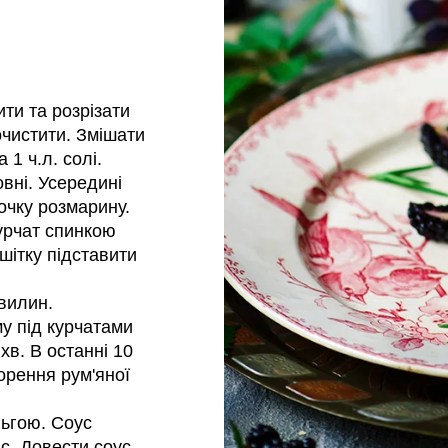
ти та розрізати
очистити. Змішати
 1 ч.л. солі.
вні. Усередині
лочку розмарину.
курчат спинкою
шітку підставити
хвилин.
у під курчатами
хв. В останні 10
орення рум'яної
льгою. Соус
с. Довести соус